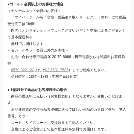
●ゴールド会員以上のお客様の場合
＜セシールネット会員のお客様＞
「マイページ」から「交換・返品引き取りサービス」（無料）にて返品
受付完了後2時間
以内にオンラインショップよりご注文いただくと交換によるご注文とし
て基本配送料を
無料でお届けします。
＜セシールネット会員以外のお客様＞
お問い合わせ専用電話 0120-70-8888（携帯電話からは通話料お客様負
担
0570-022-188
または
03-6631-7585
）までご連絡ください。
受付時間：10時～18時（年末年始は休業）
●上記以外で
返品がお客様理由の場合
商品の返送料は元払い（お客様負担）となりますが、交換いただけま
す。
返品連絡票の交換商品希望欄に送ってほしい商品のカタログ番号・申込
番号、カラー
コード、サイズコード、交換数量をご記入ください。
交換によるご注文として基本配送料を無料でお届けします。