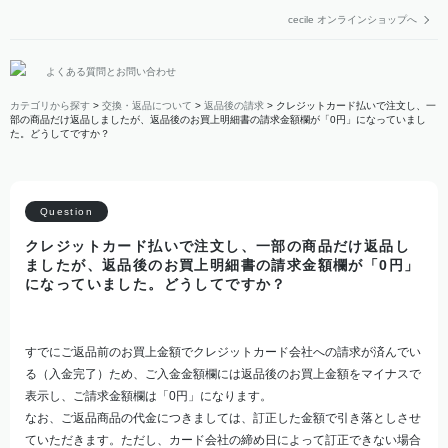
cecile オンラインショップへ
よくある質問とお問い合わせ
カテゴリから探す
>
交換・返品について
>
返品後の請求
>
クレジットカード払いで注文し、一
部の商品だけ返品しましたが、返品後のお買上明細書の請求金額欄が「0円」になっていまし
た。どうしてですか？
クレジットカード払いで注文し、一部の商品だけ返品し
ましたが、返品後のお買上明細書の請求金額欄が「0円」
になっていました。どうしてですか？
すでにご返品前のお買上金額でクレジットカード会社への請求が済んでい
る（入金完了）ため、ご入金金額欄には返品後のお買上金額をマイナスで
表示し、ご請求金額欄は「0円」になります。
なお、ご返品商品の代金につきましては、訂正した金額で引き落としさせ
ていただきます。ただし、カード会社の締め日によって訂正できない場合