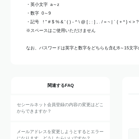
・英小文字 a～z
・数字 0～9
・記号 ! " # $ % & ' ( ) - ^ \ @ [ ; : ] , . / = ~ | ` { + * } < > ?
※スペースはご使用いただけません
なお、パスワードは英字と数字をどちらも含む8～15文
関連するFAQ
セシールネット会員登録の内容の変更はどこ
からできますか？
メールアドレスを変更しようとするとエラー
になります。どうしたらいいですか？