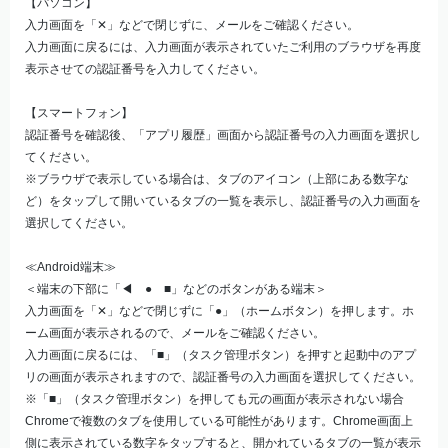
【パソコン】
入力画面を「✕」などで閉じずに、メールをご確認ください。
入力画面に戻るには、入力画面が表示されていたご利用のブラウザを再度
表示させての認証番号を入力してください。
【スマートフォン】
認証番号を確認後、「アプリ履歴」画面から認証番号の入力画面を選択し
てください。
※ブラウザで表示している場合は、タブのアイコン（上部にある数字な
ど）をタップして開いているタブの一覧を表示し、認証番号の入力画面を
選択してください。
≪Android端末≫
＜端末の下部に「◀ ● ■」などのボタンがある端末＞
入力画面を「✕」などで閉じずに「●」（ホームボタン）を押します。ホ
ーム画面が表示されるので、メールをご確認ください。
入力画面に戻るには、「■」（タスク管理ボタン）を押すと起動中のアプ
リの画面が表示されますので、認証番号の入力画面を選択してください。
※「■」（タスク管理ボタン）を押しても元の画面が表示されない場合
Chromeで複数のタブを使用している可能性があります。Chrome画面上
側に表示されている数字をタップすると、開かれているタブの一覧が表示