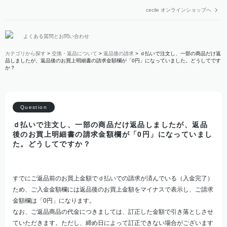
cecile オンラインショップへ
よくある質問とお問い合わせ
カテゴリから探す
>
交換・返品について
>
返品後の請求
>
ｄ払いで注文し、一部の商品だけ返
品しましたが、返品後のお買上明細書の請求金額欄が「0円」になっていました。どうしてです
か？
ｄ払いで注文し、一部の商品だけ返品しましたが、返品
後のお買上明細書の請求金額欄が「0円」になっていまし
た。どうしてですか？
すでにご返品前のお買上金額でｄ払いでの請求が済んでいる（入金完了）
ため、ご入金金額欄には返品後のお買上金額をマイナスで表示し、ご請求
金額欄は「0円」になります。
なお、ご返品商品の代金につきましては、訂正した金額で引き落としさせ
ていただきます。ただし、締め日によって訂正できない場合がございます