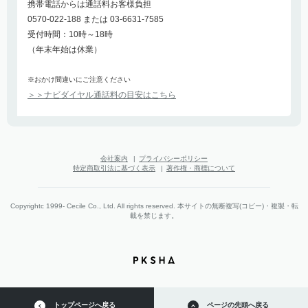
携帯電話からは通話料お客様負担
0570-022-188 または 03-6631-7585
受付時間：10時～18時
（年末年始は休業）
※おかけ間違いにご注意ください
＞＞ナビダイヤル通話料の目安はこちら
会社案内
|
プライバシーポリシー
特定商取引法に基づく表示
|
著作権・商標について
Copyrightc 1999- Cecile Co., Ltd. All rights reserved. 本サイトの無断複写(コピー)・複製・転
載を禁じます。
トップページへ戻る
ページの先頭へ戻る