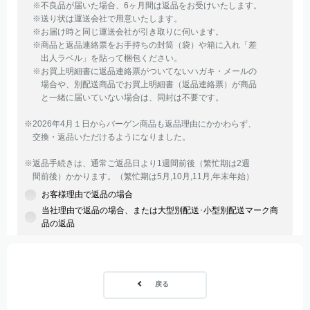
※不良品が届いた場合、6ヶ月間は返品をお受けいたします。
※送り状は運送会社で用意いたします。
※お届け時と同じ運送会社が引き取りに伺います。
※商品と返品連絡票をお手持ちの封筒（袋）や箱に入れ「差
出人ラベル」を貼って梱包ください。
※お買上明細書に返品連絡票がついてないハガキ・メールの
場合や、別配送商品でお買上明細書（返品連絡票）が商品
と一緒に届いていない場合は、同封は不要です。
※2026年4月１日からバーゲン商品も返品理由にかかわらず、
交換・返品いただけるようになりました。
※返品手続きは、通常ご返品日より1週間前後（繁忙期は2週
間前後）かかります。（繁忙期は5月,10月,11月,年末年始）
お客様理由で返品の場合
当社理由で返品の場合、または大型別配送･小型別配送マーク商
品の返品
戻る