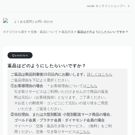
cecile オンラインショップへ
よくある質問とお問い合わせ
カテゴリから探す
>
交換・返品について
>
返品方法
>
返品はどのようにしたらいいですか？
返品はどのようにしたらいいですか？
ご返品は商品到着後15日以内にお願いします。
詳しくはこちら
ご返品理由を下記より選択ください。
①お客様理由の場合
＊お客様理由については
こちら
引き取りサービスはご利用いただけませんので商品の返送
料は元払い（お客様負担）となります。ご了承ください。
※お近くの郵便局・コンビニにて元払いの送り状をご用意
いただき、ご返送ください。
②当社理由、または大型別配送･小型別配送マーク商品の場合、
ゴールド会員・プラチナ会員・ダイヤモンド会員の場合
マイページ「交換・返品引き取りサービス」（無料）をご利
用ください。交換・引き取りサービスは
こちら