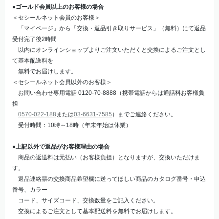
●ゴールド会員以上のお客様の場合
＜セシールネット会員のお客様＞
「マイページ」から「交換・返品引き取りサービス」（無料）にて返品
受付完了後2時間
以内にオンラインショップよりご注文いただくと交換によるご注文とし
て基本配送料を
無料でお届けします。
＜セシールネット会員以外のお客様＞
お問い合わせ専用電話 0120-70-8888（携帯電話からは通話料お客様負
担
0570-022-188
または
03-6631-7585
）までご連絡ください。
受付時間：10時～18時（年末年始は休業）
●上記以外で
返品がお客様理由の場合
商品の返送料は元払い（お客様負担）となりますが、交換いただけま
す。
返品連絡票の交換商品希望欄に送ってほしい商品のカタログ番号・申込
番号、カラー
コード、サイズコード、交換数量をご記入ください。
交換によるご注文として基本配送料を無料でお届けします。