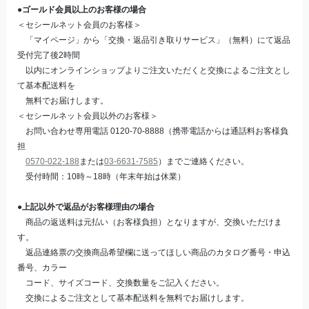
●ゴールド会員以上のお客様の場合
＜セシールネット会員のお客様＞
「マイページ」から「交換・返品引き取りサービス」（無料）にて返品
受付完了後2時間
以内にオンラインショップよりご注文いただくと交換によるご注文とし
て基本配送料を
無料でお届けします。
＜セシールネット会員以外のお客様＞
お問い合わせ専用電話 0120-70-8888（携帯電話からは通話料お客様負
担
0570-022-188
または
03-6631-7585
）までご連絡ください。
受付時間：10時～18時（年末年始は休業）
●上記以外で
返品がお客様理由の場合
商品の返送料は元払い（お客様負担）となりますが、交換いただけま
す。
返品連絡票の交換商品希望欄に送ってほしい商品のカタログ番号・申込
番号、カラー
コード、サイズコード、交換数量をご記入ください。
交換によるご注文として基本配送料を無料でお届けします。