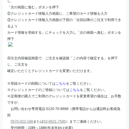
し、
「次の画面に進む」ボタンを押下
②クレジットカード情報入力画面に、ご希望のカード情報を入力
③クレジットカード情報入力画面の下部の「次回以降のご注文で利用でき
るよう
カード情報を登録する」にチェックを入力し「次の画面へ進む」ボタンを
押下
④注文内容確認画面で、ご注文を確認後「この内容で確定する」を押下
し、ご注文を
確定いただくとクレジットカードを変更いただけます。
※登録カードの削除については
こちら
をご覧ください。
※クレジットカードのご登録については
こちら
をご覧ください。
※定期便の購入でご利用のクレジットカードを変更希望の場合は、お手数
ですが、
お問い合わせ専用電話 0120-70-8888（携帯電話からは通話料お客様負
担
0570-022-188
または
03-6631-7585
）までご連絡ください。
受付時間：10時～18時(年末年始は休業)